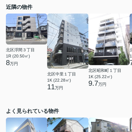
近隣の物件
北区浮間３丁目
1R (20.50㎡)
1
8
万円
北区昭和町１丁目
北区中里１丁目
1K (25.22㎡)
1K (22.28㎡)
9.7
万円
11
万円
よく見られている物件