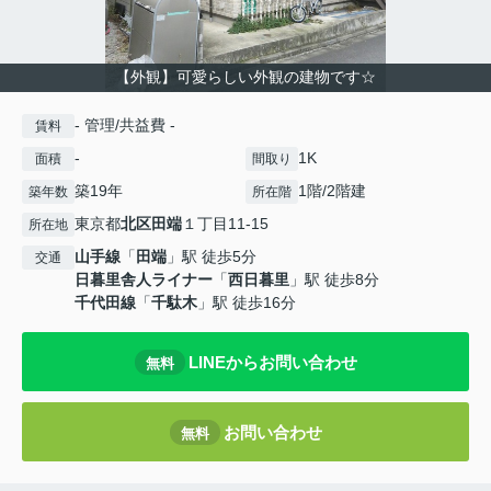
【外観】可愛らしい外観の建物です☆
- 管理/共益費 -
賃料
-
1K
面積
間取り
築19年
1階/2階建
築年数
所在階
東京都
北区
田端
１丁目11-15
所在地
山手線
「
田端
」駅 徒歩5分
交通
日暮里舎人ライナー
「
西日暮里
」駅 徒歩8分
千代田線
「
千駄木
」駅 徒歩16分
LINEからお問い合わせ
無料
お問い合わせ
無料