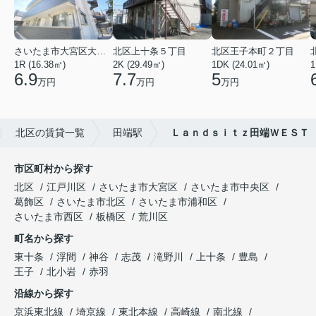
さいたま市大宮区大成町１丁目
北区上十条５丁目
北区王子本町２丁目
1R (16.38㎡)
2K (29.49㎡)
1DK (24.01㎡)
1
6.9
7.7
5
万円
万円
万円
北区の賃貸一覧
田端駅
Ｌａｎｄｓｉｔｚ田端ＷＥＳＴ
市区町村から探す
北区
江戸川区
さいたま市大宮区
さいたま市中央区
葛飾区
さいたま市北区
さいたま市浦和区
さいたま市西区
板橋区
荒川区
町名から探す
東十条
浮間
神谷
志茂
滝野川
上十条
豊島
王子
北小岩
赤羽
沿線から探す
京浜東北線
埼京線
東北本線
高崎線
南北線