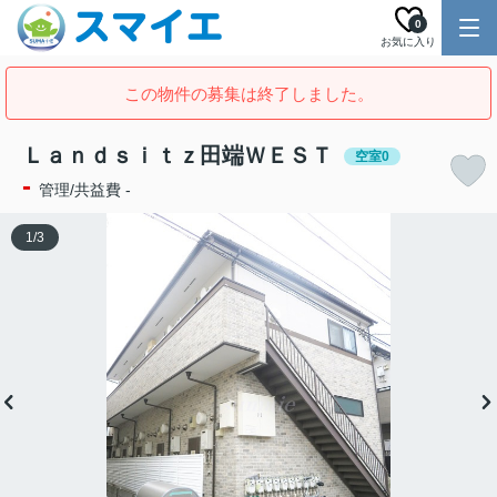
0
お気に入り
この物件の募集は終了しました。
Ｌａｎｄｓｉｔｚ田端ＷＥＳＴ
空室0
-
管理/共益費 -
1
/
3