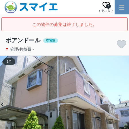
0
お気に入り
この物件の募集は終了しました。
ポアンドール
空室0
-
管理/共益費 -
1
/
4