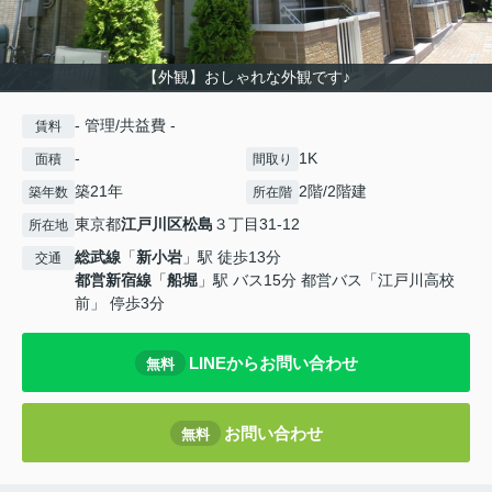
【外観】おしゃれな外観です♪
- 管理/共益費 -
賃料
-
1K
面積
間取り
築21年
2階/2階建
築年数
所在階
東京都
江戸川区
松島
３丁目31-12
所在地
総武線
「
新小岩
」駅 徒歩13分
交通
都営新宿線
「
船堀
」駅 バス15分 都営バス「江戸川高校
前」 停歩3分
LINEからお問い合わせ
無料
お問い合わせ
無料