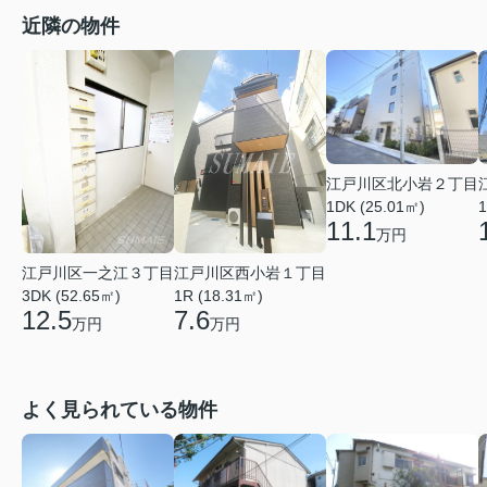
近隣の物件
江戸川区北小岩２丁目
1DK (25.01㎡)
1
11.1
万円
江戸川区一之江３丁目
江戸川区西小岩１丁目
3DK (52.65㎡)
1R (18.31㎡)
12.5
7.6
万円
万円
よく見られている物件