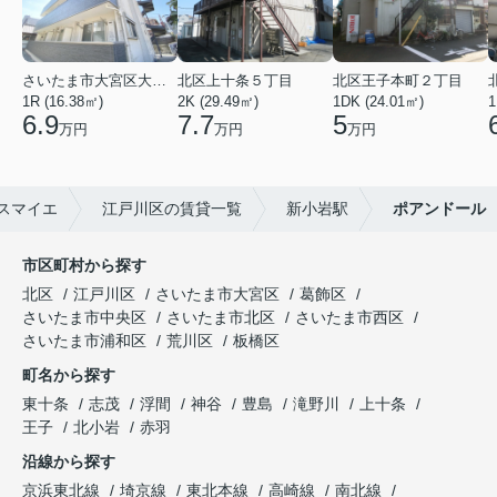
さいたま市大宮区大成町１丁目
北区上十条５丁目
北区王子本町２丁目
1R (16.38㎡)
2K (29.49㎡)
1DK (24.01㎡)
1
6.9
7.7
5
万円
万円
万円
スマイエ
江戸川区の賃貸一覧
新小岩駅
ポアンドール
市区町村から探す
北区
江戸川区
さいたま市大宮区
葛飾区
さいたま市中央区
さいたま市北区
さいたま市西区
さいたま市浦和区
荒川区
板橋区
町名から探す
東十条
志茂
浮間
神谷
豊島
滝野川
上十条
王子
北小岩
赤羽
沿線から探す
京浜東北線
埼京線
東北本線
高崎線
南北線