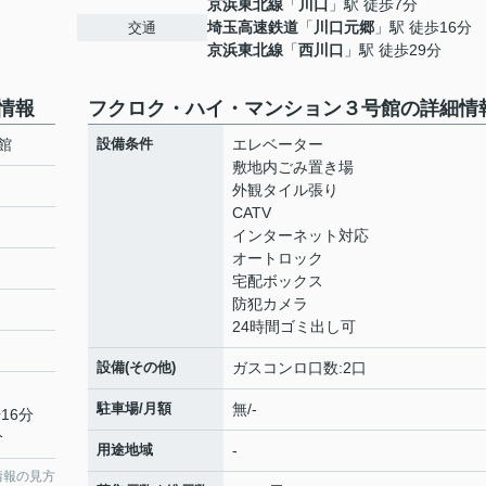
京浜東北線
「
川口
」駅 徒歩7分
埼玉高速鉄道
「
川口元郷
」駅 徒歩16分
交通
京浜東北線
「
西川口
」駅 徒歩29分
情報
フクロク・ハイ・マンション３号館の詳細情
館
設備条件
エレベーター
敷地内ごみ置き場
外観タイル張り
CATV
インターネット対応
オートロック
宅配ボックス
防犯カメラ
24時間ゴミ出し可
設備(その他)
ガスコンロ口数:2口
駐車場/月額
無/-
16分
分
用途地域
-
情報の見方