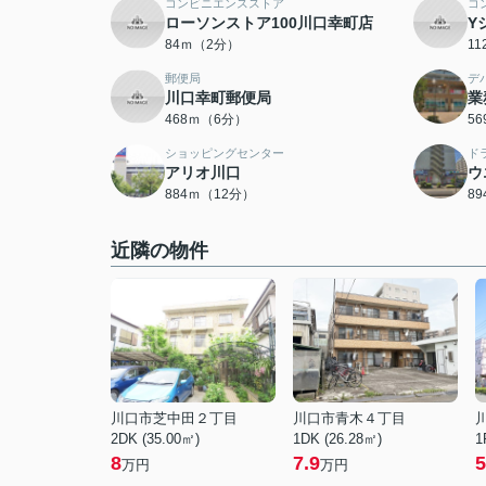
コンビニエンスストア
コ
ローソンストア100川口幸町店
Y
84ｍ（2分）
1
郵便局
デ
川口幸町郵便局
業
468ｍ（6分）
5
ショッピングセンター
ド
アリオ川口
ウ
884ｍ（12分）
8
近隣の物件
川口市芝中田２丁目
川口市青木４丁目
2DK (35.00㎡)
1DK (26.28㎡)
1
8
7.9
5
万円
万円