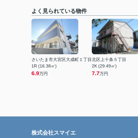
よく見られている物件
さいたま市大宮区大成町１丁目
北区上十条５丁目
1R (16.38㎡)
2K (29.49㎡)
6.9
7.7
万円
万円
株式会社スマイエ