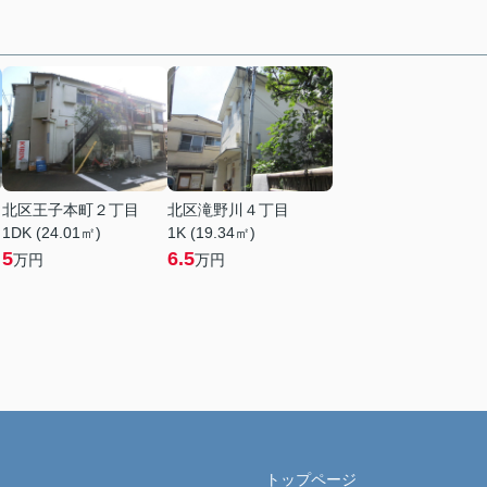
北区王子本町２丁目
北区滝野川４丁目
1DK (24.01㎡)
1K (19.34㎡)
5
6.5
万円
万円
トップページ