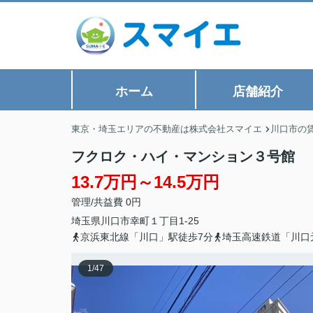
ホーム
店舗紹介
東京・埼玉エリアの不動産は株式会社スマイエ
川口市の
フクロク・ハイ・マンション３号館
13.7万円～14.5万円
管理/共益費 0円
埼玉県
川口市
幸町
１丁目1-25
京浜東北線「川口」駅徒歩7分
埼玉高速鉄道「川口
1
/
47