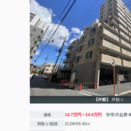
【外観】
外観☆
13.7万円～14.5万円
管理/共益費
価格
2LDK/55.50㎡
間取り/面積