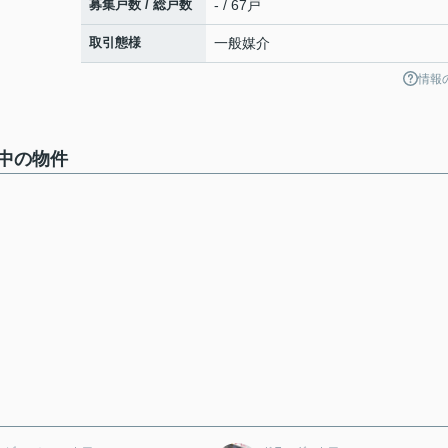
募集戸数 / 総戸数
- / 67戸
取引態様
一般媒介
情報
中の物件