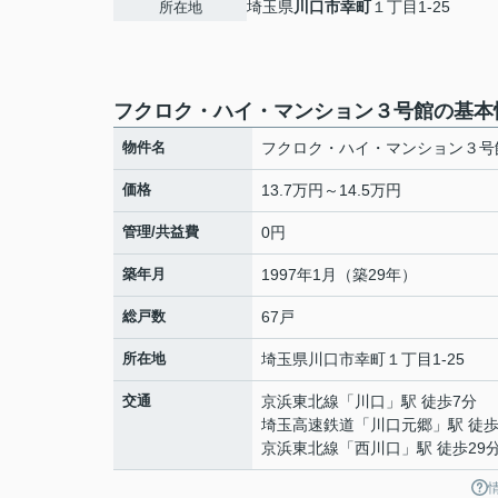
埼玉県
川口市
幸町
１丁目1-25
所在地
フクロク・ハイ・マンション３号館の基本
物件名
フクロク・ハイ・マンション３号
価格
13.7万円～14.5万円
管理/共益費
0円
築年月
1997年1月（築29年）
総戸数
67戸
所在地
埼玉県
川口市
幸町
１丁目1-25
交通
京浜東北線
「
川口
」駅 徒歩7分
埼玉高速鉄道
「
川口元郷
」駅 徒歩
京浜東北線
「
西川口
」駅 徒歩29