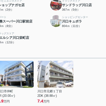
ンビニエンスストア
ドラッグストア
ショップナガセ店
サンドラッグ川口店
12ｍ（2分）
367ｍ（5分）
パート
ショッピングセンター
務スーパー川口駅前店
川口キュポラ
69ｍ（8分）
804ｍ（11分）
ラッグストア
エルシア川口栄町店
94ｍ（12分）
川口市仲町
川口市元郷１丁目
R (20.00㎡)
2DK (38.88㎡)
.9
7.4
万円
万円