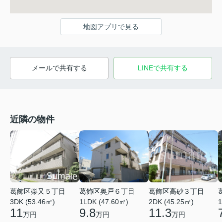
地図アプリで見る
メールで共有する
LINEで共有する
近隣の物件
葛飾区柴又５丁目
葛飾区奥戸６丁目
葛飾区高砂３丁目
3DK (53.46㎡)
1LDK (47.60㎡)
2DK (45.25㎡)
1
11
9.8
11.3
万円
万円
万円