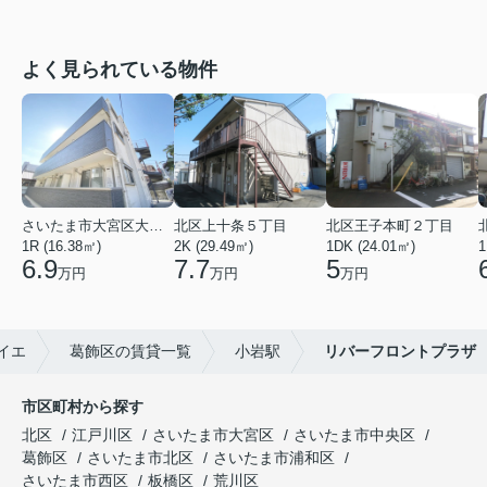
よく見られている物件
さいたま市大宮区大成町１丁目
北区上十条５丁目
北区王子本町２丁目
1R (16.38㎡)
2K (29.49㎡)
1DK (24.01㎡)
1
6.9
7.7
5
万円
万円
万円
イエ
葛飾区の賃貸一覧
小岩駅
リバーフロントプラザ
市区町村から探す
北区
江戸川区
さいたま市大宮区
さいたま市中央区
葛飾区
さいたま市北区
さいたま市浦和区
さいたま市西区
板橋区
荒川区