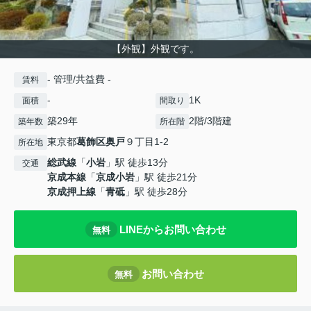
【外観】外観です。
- 管理/共益費 -
賃料
-
1K
面積
間取り
築29年
2階/3階建
築年数
所在階
東京都
葛飾区
奥戸
９丁目1-2
所在地
総武線
「
小岩
」駅 徒歩13分
交通
京成本線
「
京成小岩
」駅 徒歩21分
京成押上線
「
青砥
」駅 徒歩28分
LINEからお問い合わせ
無料
お問い合わせ
無料