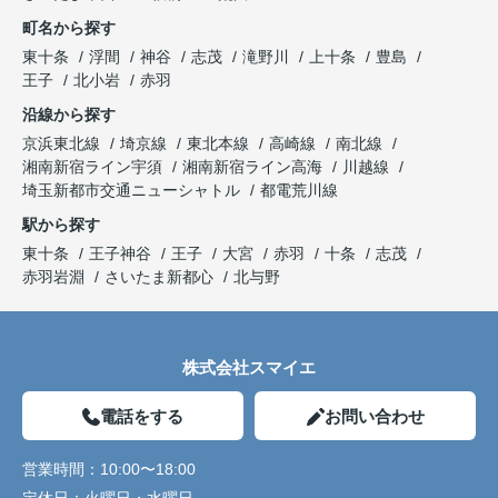
町名から探す
東十条
浮間
神谷
志茂
滝野川
上十条
豊島
王子
北小岩
赤羽
沿線から探す
京浜東北線
埼京線
東北本線
高崎線
南北線
湘南新宿ライン宇須
湘南新宿ライン高海
川越線
埼玉新都市交通ニューシャトル
都電荒川線
駅から探す
東十条
王子神谷
王子
大宮
赤羽
十条
志茂
赤羽岩淵
さいたま新都心
北与野
株式会社スマイエ
電話をする
お問い合わせ
営業時間：
10:00〜18:00