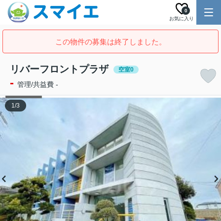
0
お気に入り
この物件の募集は終了しました。
リバーフロントプラザ
空室0
-
管理/共益費 -
1
/
3