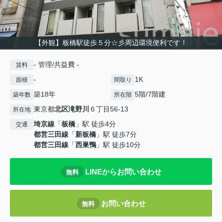
【外観】板橋駅徒歩５分☆彡周辺環境便利です！
- 管理/共益費 -
賃料
-
1K
面積
間取り
築18年
5階/7階建
築年数
所在階
東京都
北区
滝野川
６丁目56-13
所在地
埼京線
「
板橋
」駅 徒歩4分
交通
都営三田線
「
新板橋
」駅 徒歩7分
都営三田線
「
西巣鴨
」駅 徒歩10分
LINEからお問い合わせ
無料
お問い合わせ
無料