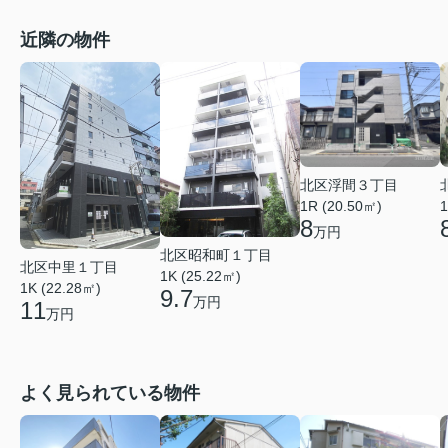
近隣の物件
北区浮間３丁目
1R (20.50㎡)
1
8
万円
北区昭和町１丁目
北区中里１丁目
1K (25.22㎡)
1K (22.28㎡)
9.7
万円
11
万円
よく見られている物件