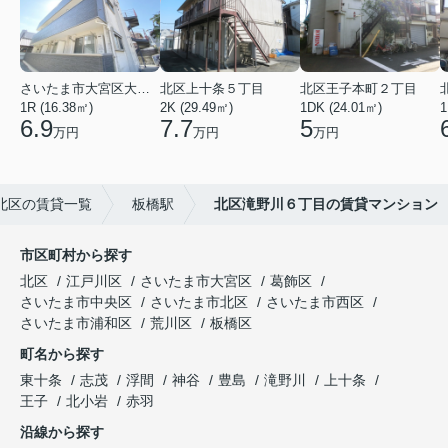
さいたま市大宮区大成町１丁目
北区上十条５丁目
北区王子本町２丁目
1R (16.38㎡)
2K (29.49㎡)
1DK (24.01㎡)
1
6.9
7.7
5
万円
万円
万円
北区の賃貸一覧
板橋駅
北区滝野川６丁目の賃貸マンション
市区町村から探す
北区
江戸川区
さいたま市大宮区
葛飾区
さいたま市中央区
さいたま市北区
さいたま市西区
さいたま市浦和区
荒川区
板橋区
町名から探す
東十条
志茂
浮間
神谷
豊島
滝野川
上十条
王子
北小岩
赤羽
沿線から探す