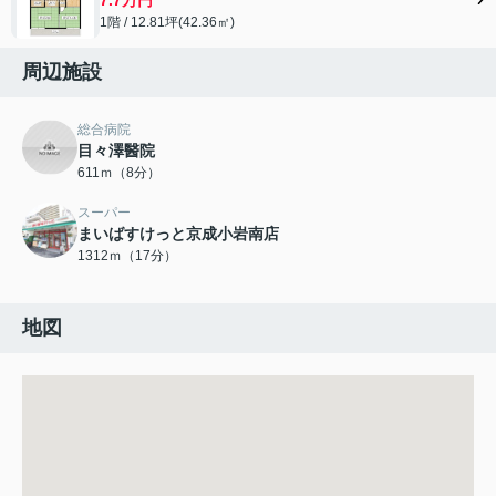
1階 / 12.81坪(42.36㎡)
周辺施設
総合病院
目々澤醫院
611ｍ（8分）
スーパー
まいばすけっと京成小岩南店
1312ｍ（17分）
地図