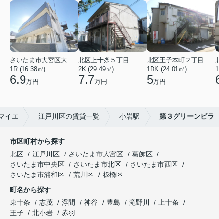
さいたま市大宮区大成町１丁目
北区上十条５丁目
北区王子本町２丁目
1R (16.38㎡)
2K (29.49㎡)
1DK (24.01㎡)
1
6.9
7.7
5
万円
万円
万円
マイエ
江戸川区の賃貸一覧
小岩駅
第３グリーンビラ
市区町村から探す
北区
江戸川区
さいたま市大宮区
葛飾区
さいたま市中央区
さいたま市北区
さいたま市西区
さいたま市浦和区
荒川区
板橋区
町名から探す
東十条
志茂
浮間
神谷
豊島
滝野川
上十条
王子
北小岩
赤羽