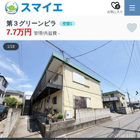
0
お気に入り
第３グリーンビラ
空室1
7.7万円
管理/共益費 -
1
/
18