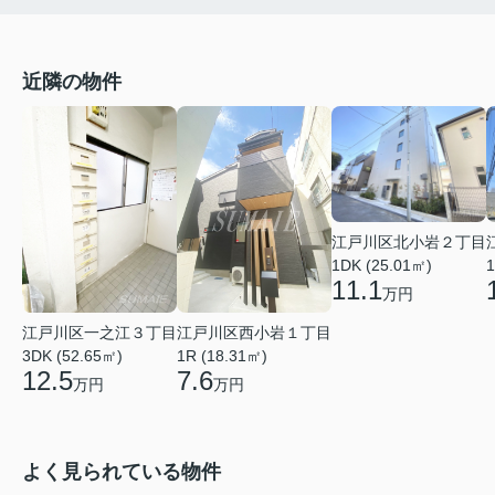
近隣の物件
江戸川区北小岩２丁目
1DK (25.01㎡)
1
11.1
万円
江戸川区一之江３丁目
江戸川区西小岩１丁目
3DK (52.65㎡)
1R (18.31㎡)
12.5
7.6
万円
万円
よく見られている物件