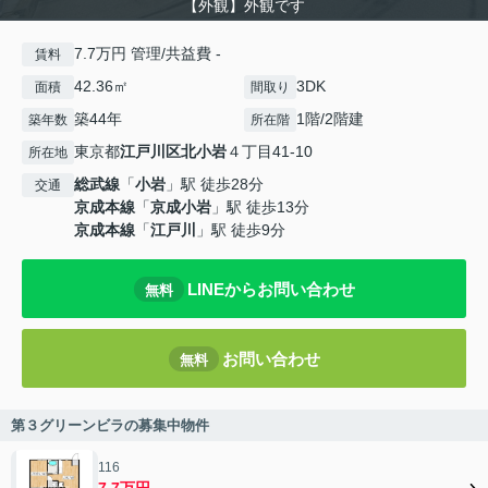
【外観】外観です
7.7万円 管理/共益費 -
賃料
42.36㎡
3DK
面積
間取り
築44年
1階/2階建
築年数
所在階
東京都
江戸川区
北小岩
４丁目41-10
所在地
総武線
「
小岩
」駅 徒歩28分
交通
京成本線
「
京成小岩
」駅 徒歩13分
京成本線
「
江戸川
」駅 徒歩9分
LINEからお問い合わせ
無料
お問い合わせ
無料
第３グリーンビラの募集中物件
116
7.7万円