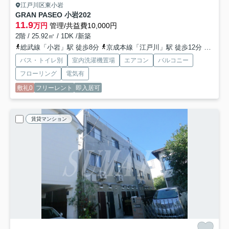
江戸川区東小岩
GRAN PASEO 小岩
202
11.9
万円
管理/共益費10,000円
2階 / 25.92㎡ / 1DK /新築
総武線「小岩」駅 徒歩8分
京成本線「江戸川」駅 徒歩12分
京成本
バス・トイレ別
室内洗濯機置場
エアコン
バルコニー
フローリング
電気有
敷礼0
フリーレント
即入居可
賃貸マンション