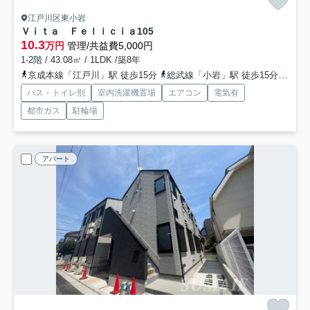
江戸川区東小岩
Ｖｉｔａ Ｆｅｌｉｃｉａ
105
10.3
万円
管理/共益費5,000円
1-2階 / 43.08㎡ / 1LDK /築8年
京成本線「江戸川」駅 徒歩15分
総武線「小岩」駅 徒歩15分
京成
バス・トイレ別
室内洗濯機置場
エアコン
電気有
都市ガス
駐輪場
アパート