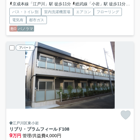
京成本線「江戸川」駅 徒歩11分
総武線「小岩」駅 徒歩11分
京成
バス・トイレ別
室内洗濯機置場
エアコン
フローリング
電気有
都市ガス
敷0
パノラマ
アパート
江戸川区東小岩
リブリ・プラムフィールド
108
9
万円
管理/共益費4,000円