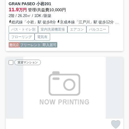
GRAN PASEO 小岩
201
11.9
万円
管理/共益費10,000円
2階 / 26.20㎡ / 1DK /新築
総武線「小岩」駅 徒歩8分
京成本線「江戸川」駅 徒歩12分
京成本
バス・トイレ別
室内洗濯機置場
エアコン
バルコニー
フローリング
電気有
敷礼0
フリーレント
即入居可
賃貸マンション