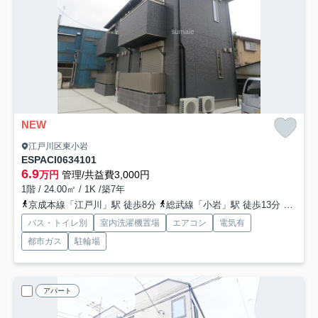
NEW
江戸川区東小岩
ESPACI0634
101
6.9
万円
管理/共益費3,000円
1階 / 24.00㎡ / 1K /築7年
京成本線「江戸川」駅 徒歩8分
総武線「小岩」駅 徒歩13分
京成本
バス・トイレ別
室内洗濯機置場
エアコン
電気有
都市ガス
駐輪場
アパート