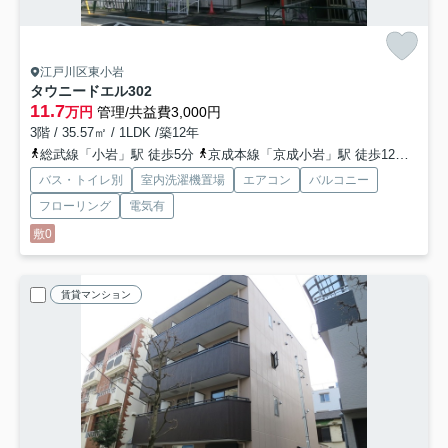
江戸川区東小岩
タウニードエル
302
11.7
万円
管理/共益費3,000円
3階 / 35.57㎡ / 1LDK /築12年
総武線「小岩」駅 徒歩5分
京成本線「京成小岩」駅 徒歩12分
京成
バス・トイレ別
室内洗濯機置場
エアコン
バルコニー
フローリング
電気有
敷0
賃貸マンション