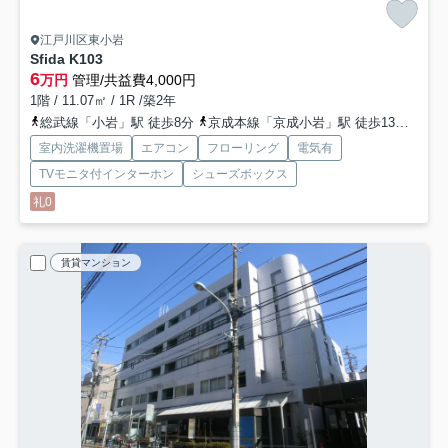
江戸川区東小岩
Sfida K
103
6
万円
管理/共益費4,000円
1階 / 11.07㎡ / 1R /築2年
総武線「小岩」駅 徒歩8分
京成本線「京成小岩」駅 徒歩13分
京成
室内洗濯機置場
エアコン
フローリング
電気有
TVモニタ付インターホン
シューズボックス
礼0
賃貸マンション