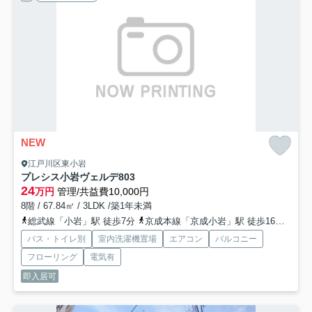
NEW
江戸川区東小岩
プレシス⼩岩ヴェルデ
803
24
万円
管理/共益費10,000円
8階 / 67.84㎡ / 3LDK /築1年未満
総武線「小岩」駅 徒歩7分
京成本線「京成小岩」駅 徒歩16分
京成
バス・トイレ別
室内洗濯機置場
エアコン
バルコニー
フローリング
電気有
即入居可