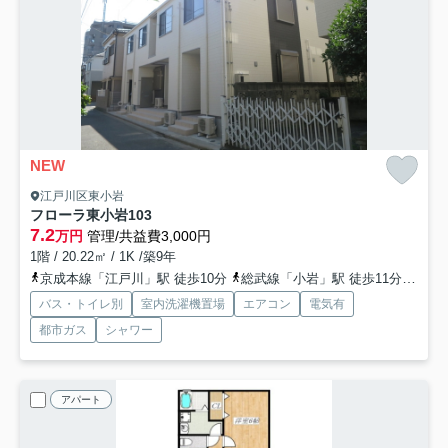
NEW
江戸川区東小岩
フローラ東小岩
103
7.2
万円
管理/共益費3,000円
1階 / 20.22㎡ / 1K /築9年
京成本線「江戸川」駅 徒歩10分
総武線「小岩」駅 徒歩11分
京成
バス・トイレ別
室内洗濯機置場
エアコン
電気有
都市ガス
シャワー
アパート