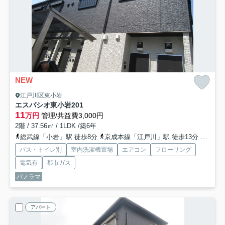
NEW
江戸川区東小岩
エスパシオ東小岩
201
11
万円
管理/共益費3,000円
2階 / 37.56㎡ / 1LDK /築6年
総武線「小岩」駅 徒歩8分
京成本線「江戸川」駅 徒歩13分
京成本
バス・トイレ別
室内洗濯機置場
エアコン
フローリング
電気有
都市ガス
パノラマ
アパート