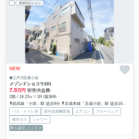
賃貸マンション
NEW
江戸川区東小岩
メゾンドショコラ
201
7.5
万円
管理/共益費-
2階 / 19.23㎡ / 1R /築36年
総武線「小岩」駅 徒歩9分
京成本線「京成小岩」駅 徒歩16分
京成
バス・トイレ別
室内洗濯機置場
エアコン
フローリング
都市ガス
シャワー
即入居可
パノラマ