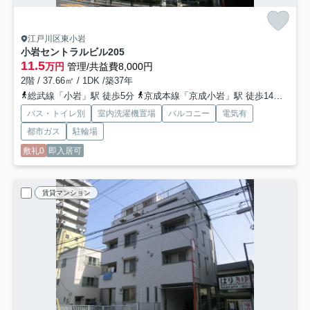
江戸川区東小岩
小岩セントラルビル
205
11.5
万円
管理/共益費8,000円
2階 / 37.66㎡ / 1DK /築37年
総武線「小岩」駅 徒歩5分
京成本線「京成小岩」駅 徒歩14分
京成
バス・トイレ別
室内洗濯機置場
バルコニー
電気有
都市ガス
駐輪場
敷礼0
即入居可
賃貸マンション