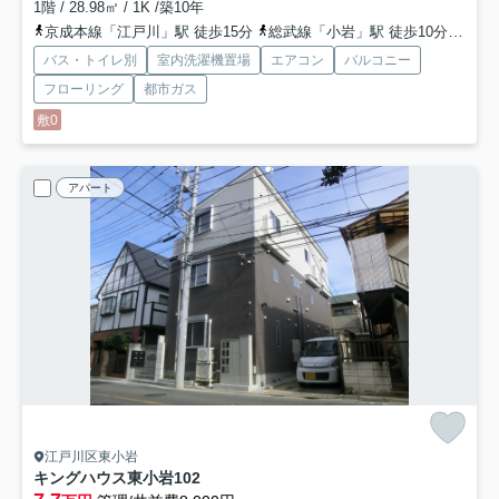
1階 / 28.98㎡ / 1K /築10年
京成本線「江戸川」駅 徒歩15分
総武線「小岩」駅 徒歩10分
京成
バス・トイレ別
室内洗濯機置場
エアコン
バルコニー
フローリング
都市ガス
敷0
アパート
江戸川区東小岩
キングハウス東小岩
102