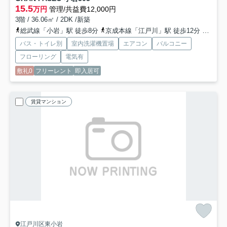
15.5
万円
管理/共益費12,000円
3階 / 36.06㎡ / 2DK /新築
総武線「小岩」駅 徒歩8分
京成本線「江戸川」駅 徒歩12分
京成本
バス・トイレ別
室内洗濯機置場
エアコン
バルコニー
フローリング
電気有
敷礼0
フリーレント
即入居可
賃貸マンション
江戸川区東小岩