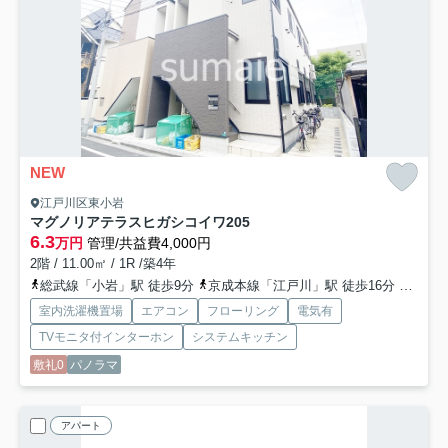
NEW
江戸川区東小岩
マグノリアテラスヒガシコイワ
205
6.3
万円
管理/共益費4,000円
2階 / 11.00㎡ / 1R /築4年
総武線「小岩」駅 徒歩9分
京成本線「江戸川」駅 徒歩16分
京成本
室内洗濯機置場
エアコン
フローリング
電気有
TVモニタ付インターホン
システムキッチン
敷礼0
パノラマ
アパート