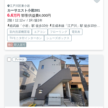
江戸川区東小岩
カーサエスト小岩
201
6.6
万円
管理/共益費4,000円
2階 / 12.12㎡ / 1R /築1年
総武線「小岩」駅 徒歩10分
京成本線「江戸川」駅 徒歩10分
京成
室内洗濯機置場
エアコン
フローリング
電気有
TVモニタ付インターホン
シューズボックス
敷0
即入居可
アパート