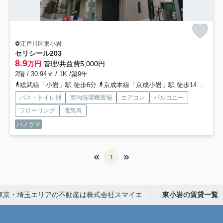
江戸川区東小岩
セリシール
203
8.9
万円
管理/共益費5,000円
2階 / 30.94㎡ / 1K /築9年
総武線「小岩」駅 徒歩6分
京成本線「京成小岩」駅 徒歩14分
京成
バス・トイレ別
室内洗濯機置場
エアコン
バルコニー
フローリング
電気有
パノラマ
1
東京・埼玉エリアの不動産は株式会社スマイエ
東小岩の賃貸一覧