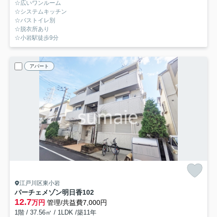
☆広いワンルーム
☆システムキッチン
☆バストイレ別
☆脱衣所あり
☆小岩駅徒歩9分
アパート
江戸川区東小岩
パーチェメゾン明日香
102
12.7
万円
管理/共益費7,000円
1階 / 37.56㎡ / 1LDK /築11年