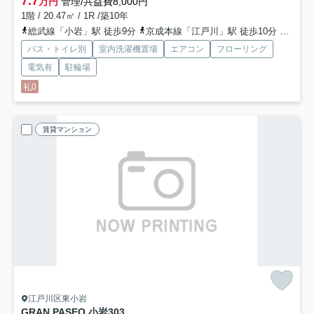
7.7
万円
管理/共益費8,000円
1階 / 20.47㎡ / 1R /築10年
総武線「小岩」駅 徒歩9分
京成本線「江戸川」駅 徒歩10分
京成本
バス・トイレ別
室内洗濯機置場
エアコン
フローリング
電気有
駐輪場
礼0
賃貸マンション
江戸川区東小岩
GRAN PASEO 小岩
303