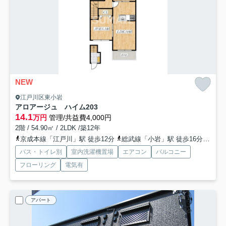
NEW
江戸川区東小岩
アロアージュ ハイム
203
14.1
万円
管理/共益費4,000円
2階 / 54.90㎡ / 2LDK /築12年
京成本線「江戸川」駅 徒歩12分
総武線「小岩」駅 徒歩16分
京成
バス・トイレ別
室内洗濯機置場
エアコン
バルコニー
フローリング
電気有
アパート