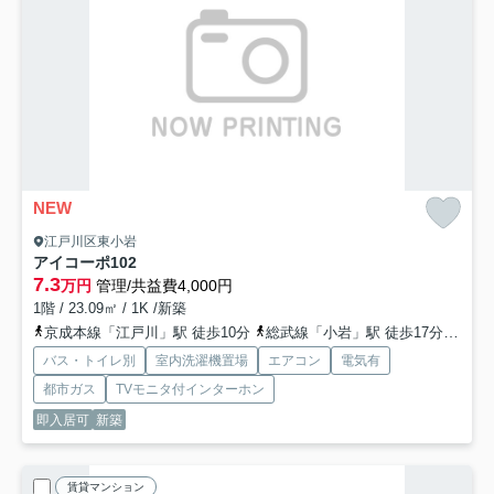
NEW
江戸川区東小岩
アイコーポ
102
7.3
万円
管理/共益費4,000円
1階 / 23.09㎡ / 1K /新築
京成本線「江戸川」駅 徒歩10分
総武線「小岩」駅 徒歩17分
京成
バス・トイレ別
室内洗濯機置場
エアコン
電気有
都市ガス
TVモニタ付インターホン
即入居可
新築
賃貸マンション