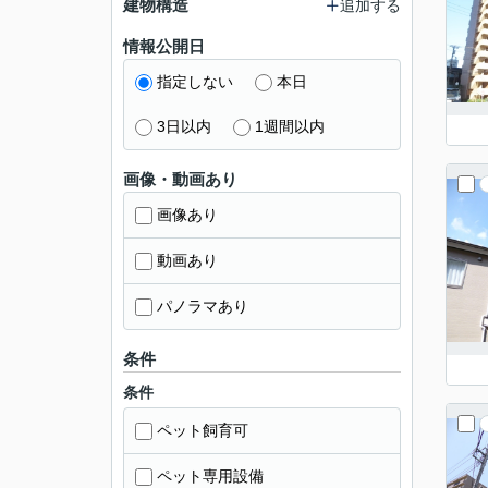
建物構造
追加する
情報公開日
指定しない
本日
3日以内
1週間以内
画像・動画あり
画像あり
動画あり
パノラマあり
条件
条件
ペット飼育可
ペット専用設備