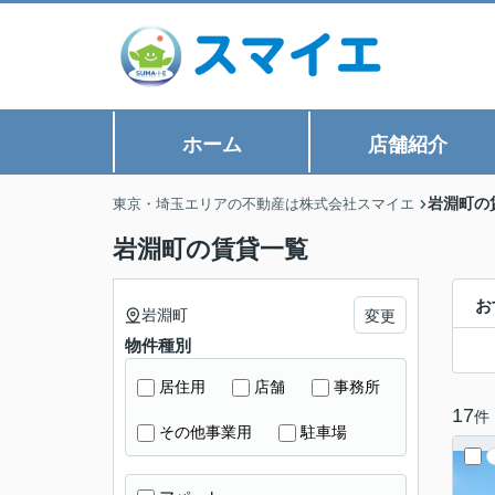
ホーム
店舗紹介
岩淵町の
東京・埼玉エリアの不動産は株式会社スマイエ
岩淵町の賃貸一覧
お
岩淵町
変更
物件種別
居住用
店舗
事務所
17
件
その他事業用
駐車場