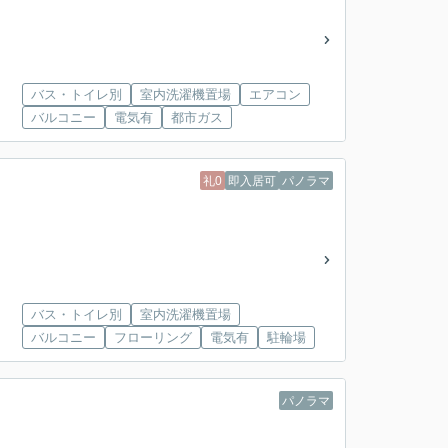
バス・トイレ別
室内洗濯機置場
エアコン
バルコニー
電気有
都市ガス
礼0
即入居可
パノラマ
バス・トイレ別
室内洗濯機置場
バルコニー
フローリング
電気有
駐輪場
パノラマ