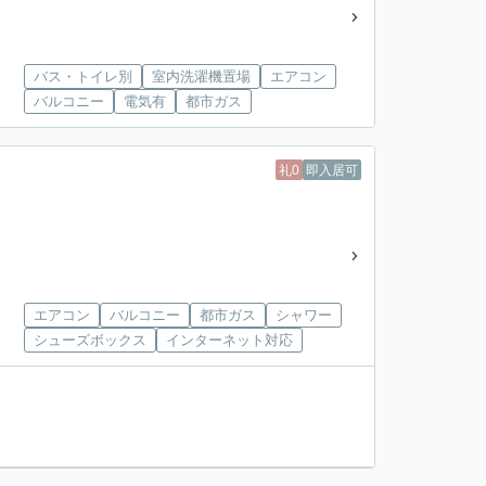
バス・トイレ別
室内洗濯機置場
エアコン
バルコニー
電気有
都市ガス
礼0
即入居可
エアコン
バルコニー
都市ガス
シャワー
シューズボックス
インターネット対応