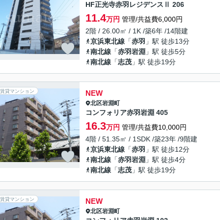
HF正光寺赤羽レジデンスⅡ 206
11.4
万円
管理/共益費6,000円
2階 / 26.00㎡ / 1K /築6年 /14階建
京浜東北線
「
赤羽
」駅 徒歩13分
南北線
「
赤羽岩淵
」駅 徒歩5分
南北線
「
志茂
」駅 徒歩19分
賃貸マンション
NEW
北区
岩淵町
コンフォリア赤羽岩淵 405
16.3
万円
管理/共益費10,000円
4階 / 51.35㎡ / 1SDK /築23年 /9階建
京浜東北線
「
赤羽
」駅 徒歩12分
南北線
「
赤羽岩淵
」駅 徒歩4分
南北線
「
志茂
」駅 徒歩19分
賃貸マンション
NEW
北区
岩淵町