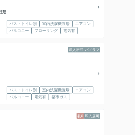
4階建
バス・トイレ別
室内洗濯機置場
エアコン
バルコニー
フローリング
電気有
即入居可
パノラマ
バス・トイレ別
室内洗濯機置場
エアコン
バルコニー
電気有
都市ガス
礼0
即入居可