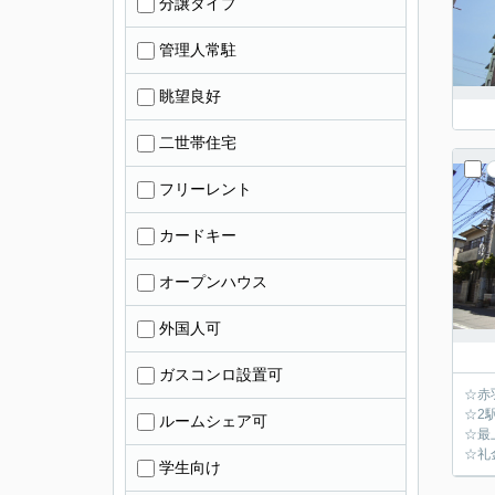
分譲タイプ
管理人常駐
眺望良好
二世帯住宅
フリーレント
カードキー
オープンハウス
外国人可
ガスコンロ設置可
☆赤
☆2
ルームシェア可
☆最
☆礼
学生向け