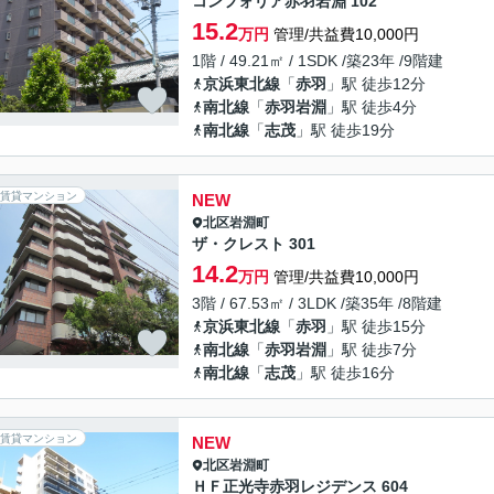
コンフォリア赤羽岩淵 102
15.2
万円
管理/共益費10,000円
1階 / 49.21㎡ / 1SDK /築23年 /9階建
京浜東北線
「
赤羽
」駅 徒歩12分
南北線
「
赤羽岩淵
」駅 徒歩4分
南北線
「
志茂
」駅 徒歩19分
賃貸マンション
NEW
北区
岩淵町
ザ・クレスト 301
14.2
万円
管理/共益費10,000円
3階 / 67.53㎡ / 3LDK /築35年 /8階建
京浜東北線
「
赤羽
」駅 徒歩15分
南北線
「
赤羽岩淵
」駅 徒歩7分
南北線
「
志茂
」駅 徒歩16分
賃貸マンション
NEW
北区
岩淵町
ＨＦ正光寺赤羽レジデンス 604