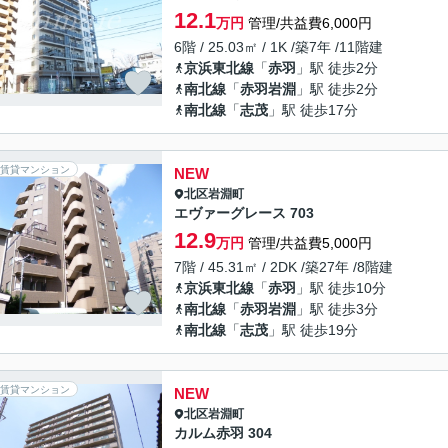
12.1
万円
管理/共益費6,000円
6階 / 25.03㎡ / 1K /築7年 /11階建
京浜東北線
「
赤羽
」駅 徒歩2分
南北線
「
赤羽岩淵
」駅 徒歩2分
南北線
「
志茂
」駅 徒歩17分
賃貸マンション
NEW
北区
岩淵町
エヴァーグレース 703
12.9
万円
管理/共益費5,000円
7階 / 45.31㎡ / 2DK /築27年 /8階建
京浜東北線
「
赤羽
」駅 徒歩10分
南北線
「
赤羽岩淵
」駅 徒歩3分
南北線
「
志茂
」駅 徒歩19分
賃貸マンション
NEW
北区
岩淵町
カルム赤羽 304