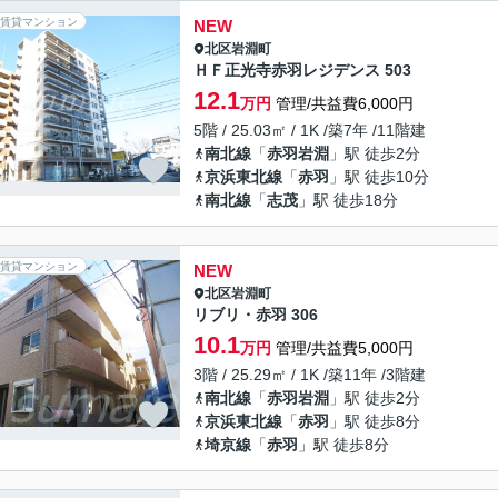
賃貸マンション
NEW
北区
岩淵町
ＨＦ正光寺赤羽レジデンス 503
12.1
万円
管理/共益費6,000円
5階 / 25.03㎡ / 1K /築7年 /11階建
南北線
「
赤羽岩淵
」駅 徒歩2分
京浜東北線
「
赤羽
」駅 徒歩10分
南北線
「
志茂
」駅 徒歩18分
賃貸マンション
NEW
北区
岩淵町
リブリ・赤羽 306
10.1
万円
管理/共益費5,000円
3階 / 25.29㎡ / 1K /築11年 /3階建
南北線
「
赤羽岩淵
」駅 徒歩2分
京浜東北線
「
赤羽
」駅 徒歩8分
埼京線
「
赤羽
」駅 徒歩8分