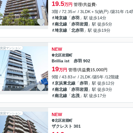
19.5
万円
管理/共益費-
3階 / 72.35㎡ / 3LDK＋S(納戸) /築31年 /1
埼京線
「
赤羽
」駅 徒歩14分
南北線
「
赤羽岩淵
」駅 徒歩5分
埼京線
「
北赤羽
」駅 徒歩19分
賃貸マンション
NEW
北区
岩淵町
Brillia ist 赤羽 902
19
万円
管理/共益費15,000円
9階 / 43.83㎡ / 2LDK /築5年 /12階建
京浜東北線
「
赤羽
」駅 徒歩12分
南北線
「
赤羽岩淵
」駅 徒歩3分
南北線
「
志茂
」駅 徒歩17分
賃貸マンション
NEW
北区
岩淵町
ザクレスト 301