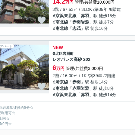
14.2
万円
管理/共益費10,000円
3階 / 67.53㎡ / 3LDK /築35年 /8階建
京浜東北線
「
赤羽
」駅 徒歩15分
南北線
「
赤羽岩淵
」駅 徒歩7分
南北線
「
志茂
」駅 徒歩16分
アパート
NEW
北区
岩淵町
レオパレス高砂 202
6
万円
管理/共益費3,000円
2階 / 16.00㎡ / 1K /築39年 /2階建
埼京線
「
赤羽
」駅 徒歩14分
南北線
「
赤羽岩淵
」駅 徒歩8分
京浜東北線
「
赤羽
」駅 徒歩14分
羽岩淵駅徒歩約8分☆
駅利用可☆
上階☆
金0円☆