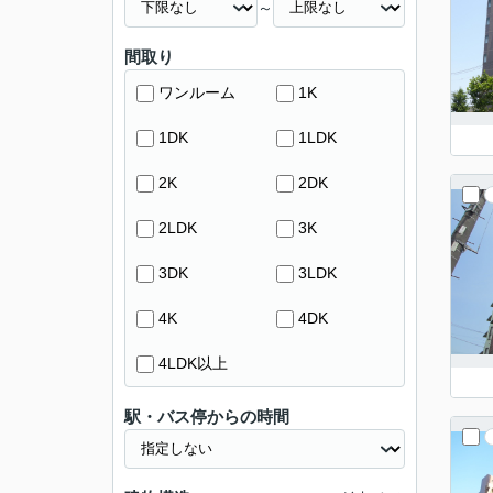
～
間取り
ワンルーム
1K
1DK
1LDK
2K
2DK
2LDK
3K
3DK
3LDK
4K
4DK
4LDK以上
駅・バス停からの時間