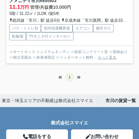
アメニティ市川next
503
11.1
万円
管理/共益費10,000円
5階 / 31.22㎡ / 1LDK /築5年
総武線「市川」駅 徒歩5分
京成本線「市川真間」駅 徒歩10分
京成
バス・トイレ別
室内洗濯機置場
エアコン
都市ガス
駐輪場
TVモニタ付インターホン
☆オートロック ☆システムキッチン ☆鉄筋コンクリート造 ☆収納あり
☆独立洗面台 ☆単身者限定 ☆インターネット無料 ...
もっと見る
1
東京・埼玉エリアの不動産は株式会社スマイエ
市川の賃貸一覧
株式会社スマイエ
電話をする
お問い合わせ