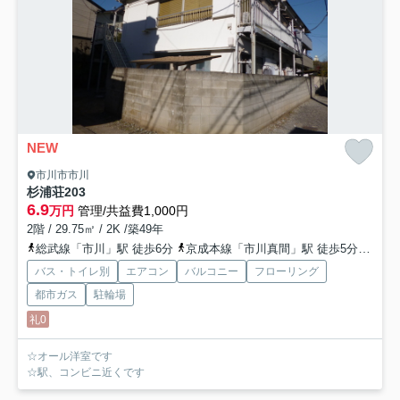
NEW
市川市市川
杉浦荘
203
6.9
万円
管理/共益費1,000円
2階 / 29.75㎡ / 2K /築49年
総武線「市川」駅 徒歩6分
京成本線「市川真間」駅 徒歩5分
京成
バス・トイレ別
エアコン
バルコニー
フローリング
都市ガス
駐輪場
礼0
☆オール洋室です
☆駅、コンビニ近くです