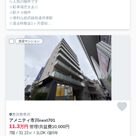
☆人気の物件です
☆駐車場空きあり
☆駅チカ物件
☆便利な総武線快速停車駅
☆退去時敷金1ヶ月償却
☆設備も充実
賃貸マンション
市川市市川
アメニティ市川next
701
11.3
万円
管理/共益費10,000円
7階 / 31.22㎡ / 1LDK /築5年