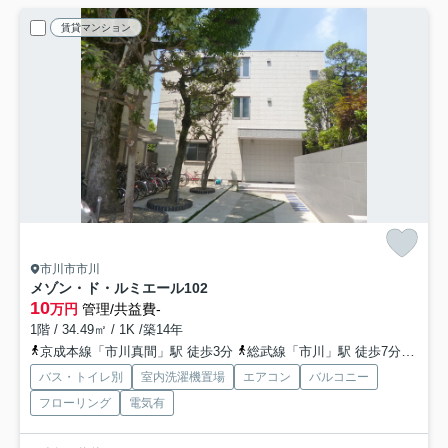
賃貸マンション
市川市市川
メゾン・ド・ルミエール
102
10
万円
管理/共益費-
1階 / 34.49㎡ / 1K /築14年
京成本線「市川真間」駅 徒歩3分
総武線「市川」駅 徒歩7分
京成
バス・トイレ別
室内洗濯機置場
エアコン
バルコニー
フローリング
電気有