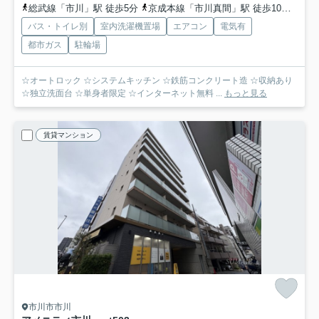
総武線「市川」駅 徒歩5分
京成本線「市川真間」駅 徒歩10分
京成
バス・トイレ別
室内洗濯機置場
エアコン
電気有
都市ガス
駐輪場
☆オートロック ☆システムキッチン ☆鉄筋コンクリート造 ☆収納あり
☆独立洗面台 ☆単身者限定 ☆インターネット無料 ...
もっと見る
賃貸マンション
市川市市川