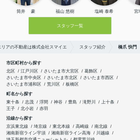
筒井　 豪
福山 悠樹
塩崎 泰希
宮
スタッフ一覧
エリアの不動産は株式会社スマイエ
スタッフ紹介
橋爪 快門
市区町村から探す
北区
江戸川区
さいたま市大宮区
葛飾区
さいたま市中央区
さいたま市北区
さいたま市西区
さいたま市浦和区
荒川区
板橋区
町名から探す
東十条
志茂
浮間
神谷
豊島
滝野川
上十条
王子
北小岩
赤羽
沿線から探す
京浜東北線
埼京線
東北本線
高崎線
南北線
湘南新宿ライン宇須
湘南新宿ライン高海
川越線
埼玉新都市交通ニューシャトル
都電荒川線