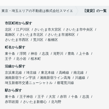
東京・埼玉エリアの不動産は株式会社スマイエ
【賃貸】の一覧
市区町村から探す
北区
江戸川区
さいたま市大宮区
さいたま市中央区
葛飾区
さいたま市北区
さいたま市浦和区
さいたま市西区
荒川区
板橋区
町名から探す
東十条
浮間
神谷
志茂
滝野川
豊島
上十条
王子
北小岩
桜木町
沿線から探す
京浜東北線
埼京線
東北本線
高崎線
南北線
湘南新宿ライン宇須
湘南新宿ライン高海
川越線
埼玉新都市交通ニューシャトル
都電荒川線
駅から探す
東十条
王子神谷
王子
大宮
赤羽
十条
志茂
赤羽岩淵
さいたま新都心
北与野