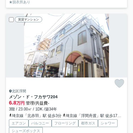
★脱衣所あり
賃貸マンション
北区浮間
メゾン・ド・フカサワ
204
6.8
万円
管理/共益費-
3階 / 23.00㎡ / 1DK /築34年
埼京線「北赤羽」駅 徒歩3分
埼京線「浮間舟渡」駅 徒歩17分
南北
エアコン
バルコニー
フローリング
都市ガス
シャワー
シューズボックス