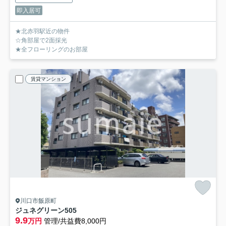
即入居可
★北赤羽駅近の物件
☆角部屋で2面採光
★全フローリングのお部屋
賃貸マンション
川口市飯原町
ジュネグリーン
505
9.9
万円
管理/共益費8,000円