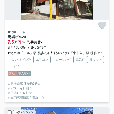
北区上十条
馬場ビル
201
7.5
万円
管理/共益費-
2階 / 30.00㎡ / 1R /築43年
埼京線「十条」駅 徒歩3分
京浜東北線「東十条」駅 徒歩9分
南北
バス・トイレ別
エアコン
フローリング
電気有
都市ガス
シャワー
敷礼0
即入居可
☆東十条駅 徒歩約9分☆
☆バストイレ別☆
☆日当たり良好☆
☆室内洗濯機置き場あり☆
賃貸マンション