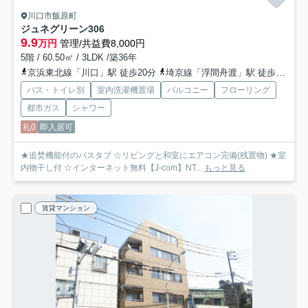
川口市飯原町
ジュネグリーン
306
9.9
万円
管理/共益費8,000円
5階 / 60.50㎡ / 3LDK /築36年
京浜東北線「川口」駅 徒歩20分
埼京線「浮間舟渡」駅 徒歩45分
バス・トイレ別
室内洗濯機置場
バルコニー
フローリング
都市ガス
シャワー
礼0
即入居可
★追焚機能付のバスタブ ☆リビングと和室にエアコン完備(残置物) ★室
内物干し付 ☆インターネット無料【J-com】NT...
もっと見る
賃貸マンション