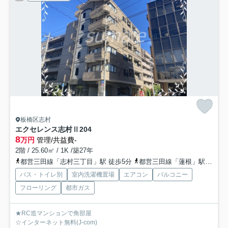
板橋区志村
エクセレンス志村Ⅱ
204
8
万円
管理/共益費-
2階 / 25.60㎡ / 1K /築27年
都営三田線「志村三丁目」駅 徒歩5分
都営三田線「蓮根」駅 徒歩13分
バス・トイレ別
室内洗濯機置場
エアコン
バルコニー
フローリング
都市ガス
★RC造マンションで角部屋
☆インターネット無料(J-com)