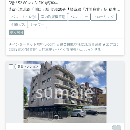
5階 / 52.80㎡ / 3LDK /築36年
京浜東北線「川口」駅 徒歩20分
埼京線「浮間舟渡」駅 徒歩45分
バス・トイレ別
室内洗濯機置場
バルコニー
フローリング
都市ガス
シャワー
即入居可
★インターネット無料(J-com) ☆追焚機能や独立洗面台完備 ★エアコン
2基設置済(残置物) ☆駐車場やバイク置場敷地...
もっと見る
賃貸マンション