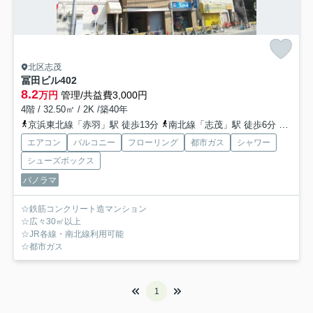
北区志茂
冨田ビル
402
8.2
万円
管理/共益費3,000円
4階 / 32.50㎡ / 2K /築40年
京浜東北線「赤羽」駅 徒歩13分
南北線「志茂」駅 徒歩6分
南北線
エアコン
バルコニー
フローリング
都市ガス
シャワー
シューズボックス
パノラマ
☆鉄筋コンクリート造マンション
☆広々30㎡以上
☆JR各線・南北線利用可能
☆都市ガス
1