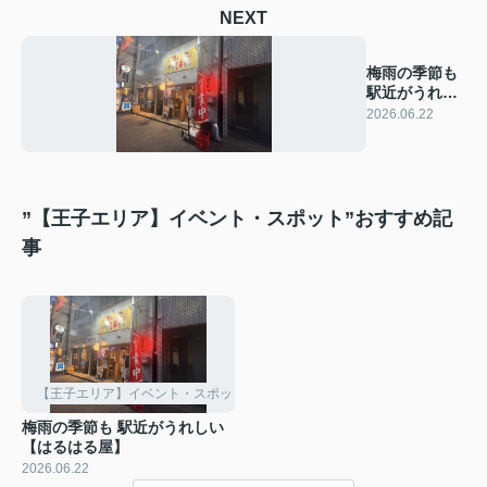
NEXT
梅雨の季節も
駅近がうれし
い 【はるはる
2026.06.22
屋】
”【王子エリア】イベント・スポット”おすすめ記
事
【王子エリア】イベント・スポット
梅雨の季節も 駅近がうれしい
【はるはる屋】
2026.06.22