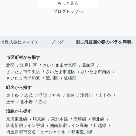
もっと見る
ブログトップへ
産は株式会社スマイエ
ブログ
旧古河庭園の春のバラを満喫♪
市区町村から探す
北区
江戸川区
さいたま市大宮区
葛飾区
さいたま市中央区
さいたま市北区
さいたま市西区
さいたま市浦和区
荒川区
板橋区
町名から探す
東十条
志茂
浮間
神谷
豊島
滝野川
上十条
王子
北小岩
赤羽
沿線から探す
京浜東北線
埼京線
東北本線
高崎線
南北線
湘南新宿ライン宇須
湘南新宿ライン高海
川越線
埼玉新都市交通ニューシャトル
都電荒川線