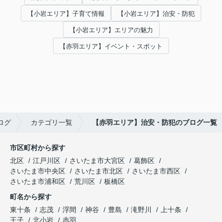
【小岩エリア】子育て情報
【小岩エリア】治安・防犯
【小岩エリア】エリアの魅力
【赤羽エリア】イベント・スポット
ログ
カテゴリ一覧
【赤羽エリア】治安・防犯のブログ一覧
市区町村から探す
北区
江戸川区
さいたま市大宮区
葛飾区
さいたま市中央区
さいたま市北区
さいたま市西区
さいたま市浦和区
荒川区
板橋区
町名から探す
東十条
志茂
浮間
神谷
豊島
滝野川
上十条
王子
北小岩
赤羽