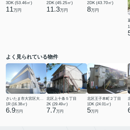
3DK (53.46㎡)
2DK (45.25㎡)
2DK (43.70㎡)
11
11.3
8
万円
万円
万円
1
よく見られている物件
さいたま市大宮区大成町１丁目
北区上十条５丁目
北区王子本町２丁目
1R (16.38㎡)
2K (29.49㎡)
1DK (24.01㎡)
1
6.9
7.7
5
万円
万円
万円