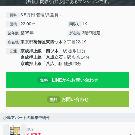
【外観】閑静な住宅地にあるマンションです。
6.5万円 管理/共益費 -
賃料
22.00㎡
1K
面積
間取り
築35年
3階/3階建
築年数
所在階
東京都
葛飾区
東四つ木
２丁目22-19
所在地
京成押上線
「
四ツ木
」駅 徒歩11分
交通
京成押上線
「
京成立石
」駅 徒歩14分
京成押上線
「
八広
」駅 徒歩23分
LINEからお問い合わせ
無料
お問い合わせ
無料
小島アパートの募集中物件
302
6.5万円