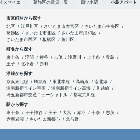
社スマイエ
葛飾区の賃貸一覧
四ツ木駅
小島アパート
市区町村から探す
北区
江戸川区
さいたま市大宮区
さいたま市中央区
葛飾区
さいたま市北区
さいたま市浦和区
さいたま市西区
板橋区
荒川区
町名から探す
東十条
浮間
神谷
志茂
滝野川
上十条
豊島
王子
北小岩
赤羽
沿線から探す
京浜東北線
埼京線
東北本線
高崎線
南北線
湘南新宿ライン宇須
湘南新宿ライン高海
川越線
埼玉新都市交通ニューシャトル
都電荒川線
駅から探す
東十条
王子神谷
王子
大宮
赤羽
十条
志茂
赤羽岩淵
さいたま新都心
北与野