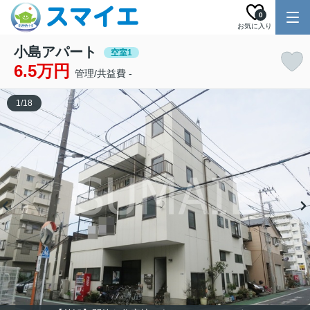
0
お気に入り
小島アパート
空室1
6.5万円
管理/共益費 -
1
/
18