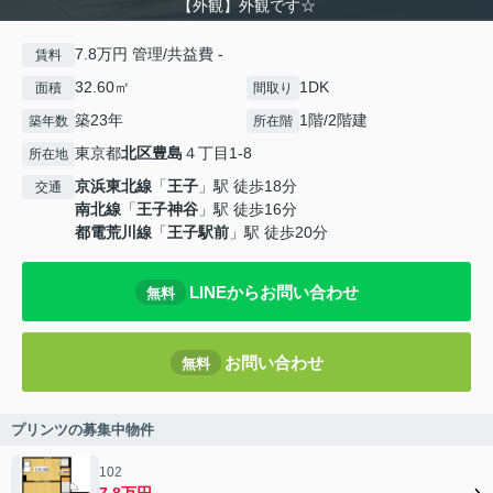
【外観】外観です☆
7.8万円 管理/共益費 -
賃料
32.60㎡
1DK
面積
間取り
築23年
1階/2階建
築年数
所在階
東京都
北区
豊島
４丁目1-8
所在地
京浜東北線
「
王子
」駅 徒歩18分
交通
南北線
「
王子神谷
」駅 徒歩16分
都電荒川線
「
王子駅前
」駅 徒歩20分
LINEからお問い合わせ
無料
お問い合わせ
無料
プリンツの募集中物件
102
7.8万円