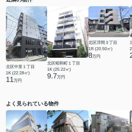
北区浮間３丁目
1R (20.50㎡)
2
8
万円
北区昭和町１丁目
北区中里１丁目
1K (25.22㎡)
1K (22.28㎡)
9.7
万円
11
万円
よく見られている物件