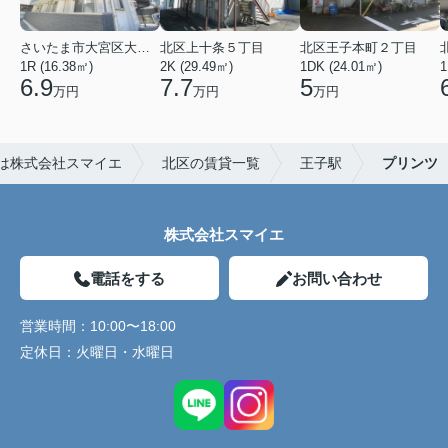
さいたま市大宮区大成町１丁目
北区上十条５丁目
北区王子本町２丁目
1R (16.38㎡)
2K (29.49㎡)
1DK (24.01㎡)
1
6.9
7.7
5
万円
万円
万円
は株式会社スマイエ
北区の賃貸一覧
王子駅
プリンツ
株式会社スマイエ
電話をする
お問い合わせ
営業時間：
10:00〜18:00
定休日：
火曜日・水曜日