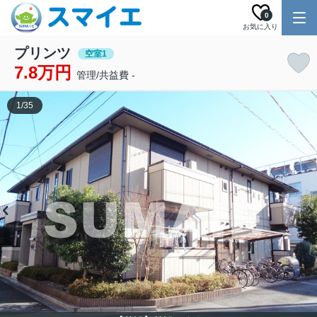
0
お気に入り
プリンツ
空室1
7.8万円
管理/共益費 -
1
/
35