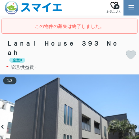
0
お気に入り
この物件の募集は終了しました。
Ｌａｎａｉ Ｈｏｕｓｅ ３９３ Ｎｏ
ａｈ
空室0
-
管理/共益費 -
1
/
3