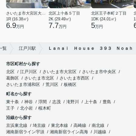
さいたま市大宮区大成町１丁目
北区上十条５丁目
北区王子本町２丁目
1R (16.38㎡)
2K (29.49㎡)
1DK (24.01㎡)
1
6.9
7.7
5
万円
万円
万円
一覧
江戸川駅
Ｌａｎａｉ Ｈｏｕｓｅ ３９３ Ｎｏａｈ
市区町村から探す
北区
江戸川区
さいたま市大宮区
さいたま市中央区
葛飾区
さいたま市北区
さいたま市西区
さいたま市浦和区
荒川区
板橋区
町名から探す
東十条
神谷
浮間
志茂
滝野川
上十条
豊島
王子
北小岩
桜木町
沿線から探す
京浜東北線
埼京線
東北本線
高崎線
南北線
湘南新宿ライン宇須
湘南新宿ライン高海
川越線