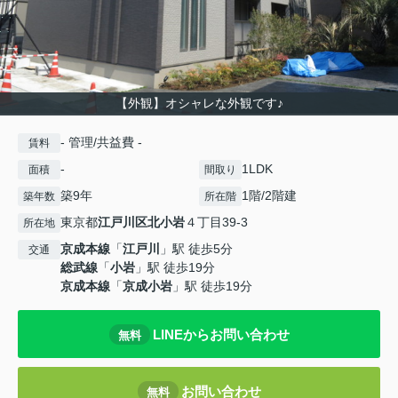
【外観】オシャレな外観です♪
- 管理/共益費 -
賃料
-
1LDK
面積
間取り
築9年
1階/2階建
築年数
所在階
東京都
江戸川区
北小岩
４丁目39-3
所在地
京成本線
「
江戸川
」駅 徒歩5分
交通
総武線
「
小岩
」駅 徒歩19分
京成本線
「
京成小岩
」駅 徒歩19分
LINEからお問い合わせ
無料
お問い合わせ
無料