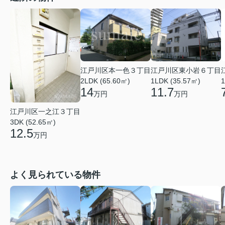
江戸川区本一色３丁目
江戸川区東小岩６丁目
2LDK (65.60㎡)
1LDK (35.57㎡)
1
14
11.7
万円
万円
江戸川区一之江３丁目
3DK (52.65㎡)
12.5
万円
よく見られている物件