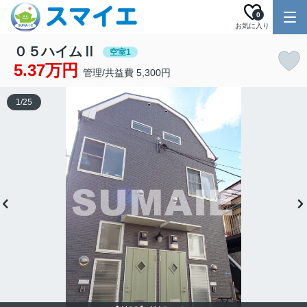
0
お気に入り
０５ハイムⅡ
空室1
5.37万円
管理/共益費 5,300円
1
/
25