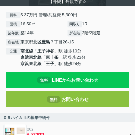
【外観】外観です☆
5.37万円 管理/共益費 5,300円
賃料
16.50㎡
1R
面積
間取り
築14年
2階/2階建
築年数
所在階
東京都
北区
豊島
７丁目26-15
所在地
南北線
「
王子神谷
」駅 徒歩10分
交通
京浜東北線
「
東十条
」駅 徒歩23分
京浜東北線
「
王子
」駅 徒歩24分
LINEからお問い合わせ
無料
お問い合わせ
無料
０５ハイムⅡの募集中物件
202
5.37万円