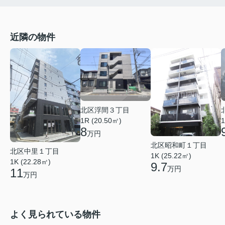
近隣の物件
北区浮間３丁目
1R (20.50㎡)
1
8
万円
北区昭和町１丁目
北区中里１丁目
1K (25.22㎡)
1K (22.28㎡)
9.7
万円
11
万円
よく見られている物件