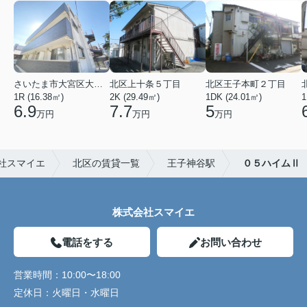
さいたま市大宮区大成町１丁目
北区上十条５丁目
北区王子本町２丁目
1R (16.38㎡)
2K (29.49㎡)
1DK (24.01㎡)
1
6.9
7.7
5
万円
万円
万円
社スマイエ
北区の賃貸一覧
王子神谷駅
０５ハイムⅡ
株式会社スマイエ
電話をする
お問い合わせ
営業時間：
10:00〜18:00
定休日：
火曜日・水曜日