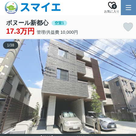
0
お気に入り
ボヌール新都心
空室1
17.3万円
管理/共益費 10,000円
1
/
38