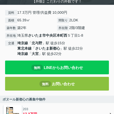
【外観】こだわりの外観です！
17.3万円 管理/共益費 10,000円
賃料
65.39㎡
2LDK
面積
間取り
築2年
2階/3階建
築年数
所在階
埼玉県
さいたま市中央区
本町西
５丁目1-8
所在地
埼京線
「
北与野
」駅 徒歩15分
交通
東北本線
「
さいたま新都心
」駅 徒歩22分
埼京線
「
大宮
」駅 徒歩22分
LINEからお問い合わせ
無料
お問い合わせ
無料
ボヌール新都心の募集中物件
203
17.3万円