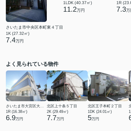
1LDK (40.37㎡)
1R (23
11.2
7.3
万円
万
さいたま市中央区本町東４丁目
1K (27.32㎡)
7.4
万円
よく見られている物件
さいたま市大宮区大成町１丁目
北区上十条５丁目
北区王子本町２丁目
1R (16.38㎡)
2K (29.49㎡)
1DK (24.01㎡)
1
6.9
7.7
5
万円
万円
万円