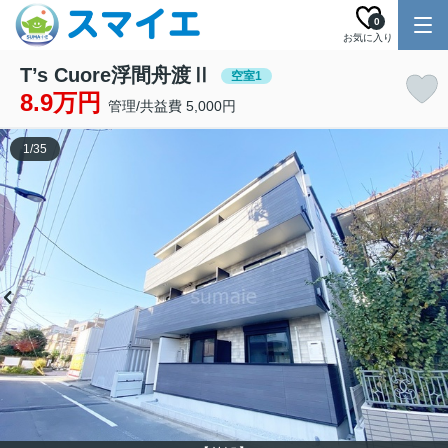
0
お気に入り
T’s Cuore浮間舟渡Ⅱ
空室1
8.9万円
管理/共益費 5,000円
1
/
35