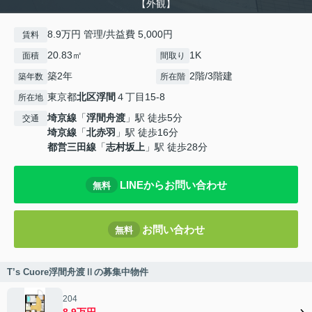
【外観】
8.9万円 管理/共益費 5,000円
賃料
20.83㎡
1K
面積
間取り
築2年
2階/3階建
築年数
所在階
東京都
北区
浮間
４丁目15-8
所在地
埼京線
「
浮間舟渡
」駅 徒歩5分
交通
埼京線
「
北赤羽
」駅 徒歩16分
都営三田線
「
志村坂上
」駅 徒歩28分
LINEからお問い合わせ
無料
お問い合わせ
無料
T’s Cuore浮間舟渡Ⅱの募集中物件
204
8.9万円