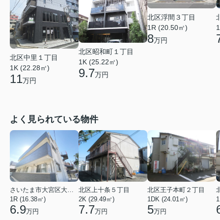
北区浮間３丁目
1R (20.50㎡)
1
8
万円
北区昭和町１丁目
北区中里１丁目
1K (25.22㎡)
1K (22.28㎡)
9.7
万円
11
万円
よく見られている物件
さいたま市大宮区大成町１丁目
北区上十条５丁目
北区王子本町２丁目
1R (16.38㎡)
2K (29.49㎡)
1DK (24.01㎡)
1
6.9
7.7
5
万円
万円
万円