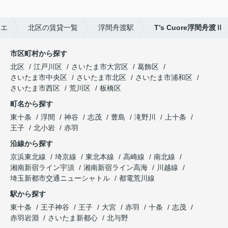
イエ
北区の賃貸一覧
浮間舟渡駅
T’s Cuore浮間舟渡Ⅱ
市区町村から探す
北区
江戸川区
さいたま市大宮区
葛飾区
さいたま市中央区
さいたま市北区
さいたま市浦和区
さいたま市西区
荒川区
板橋区
町名から探す
東十条
浮間
神谷
志茂
豊島
滝野川
上十条
王子
北小岩
赤羽
沿線から探す
京浜東北線
埼京線
東北本線
高崎線
南北線
湘南新宿ライン宇須
湘南新宿ライン高海
川越線
埼玉新都市交通ニューシャトル
都電荒川線
駅から探す
東十条
王子神谷
王子
大宮
赤羽
十条
志茂
赤羽岩淵
さいたま新都心
北与野