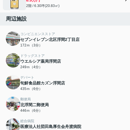
2階 / 6.30坪(20.83㎡)
周辺施設
コンビニエンスストア
セブンイレブン北区浮間2丁目店
172ｍ（3分）
ドラッグストア
ウエルシア薬局浮間店
249ｍ（4分）
デパート
旬鮮食品館カズン浮間店
435ｍ（6分）
郵便局
北浮間二郵便局
446ｍ（6分）
総合病院
医療法人社団田島厚生会舟渡病院