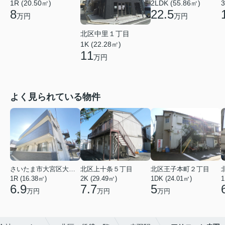
1R (20.50㎡)
2LDK (55.86㎡)
3
8
22.5
万円
万円
北区中里１丁目
1K (22.28㎡)
11
万円
よく見られている物件
さいたま市大宮区大成町１丁目
北区上十条５丁目
北区王子本町２丁目
1R (16.38㎡)
2K (29.49㎡)
1DK (24.01㎡)
1
6.9
7.7
5
万円
万円
万円