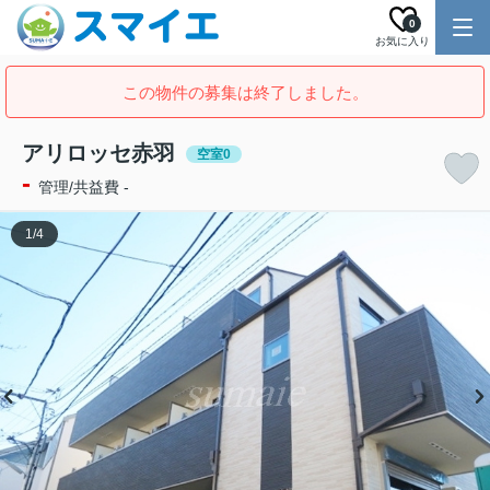
0
お気に入り
この物件の募集は終了しました。
アリロッセ赤羽
空室0
-
管理/共益費 -
1
/
4