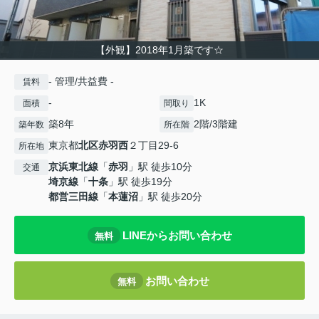
【外観】2018年1月築です☆
- 管理/共益費 -
賃料
-
1K
面積
間取り
築8年
2階/3階建
築年数
所在階
東京都
北区
赤羽西
２丁目29-6
所在地
京浜東北線
「
赤羽
」駅 徒歩10分
交通
埼京線
「
十条
」駅 徒歩19分
都営三田線
「
本蓮沼
」駅 徒歩20分
LINEからお問い合わせ
無料
お問い合わせ
無料